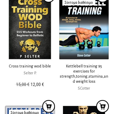
Σύντομα διαθέσιμο
Cross training wod bible
Kettlebell training 95
exercises for
Selter P.
strength,toning,stamina,an
d weight loss
Original
Η
15,00
€
12,00
€
S.Cotter
price
τρέχουσα
was:
τιμή
15,00 €.
είναι:
12,00 €.
Σύντομα διαθέσιμο