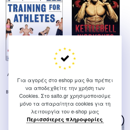
Kettlebell Training for
Kettlebell workouts – OUT
Athletes: Develop Explosive
OF STOCK
Για αγορές στο eshop μας θα πρέπει
Power and Strength for
Sage Surfire
Martial Arts, Football,
να αποδεχθείτε την χρήση των
Basketball, and Other Sports
Cookies. Στο salto.gr χρησιμοποιούμε
Dave Bellomo
μόνο τα απαραίτητα cookies για τη
λειτουργία του e-shop μας
Περισσότερες πληροφορίες