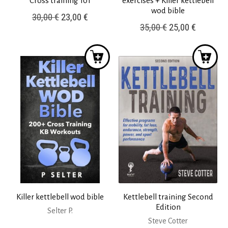
Cross training 101
exercises + Killer kettlebell
wod bible
Original
Η
30,00
€
23,00
€
Original
Η
35,00
€
25,00
€
price
τρέχουσα
price
τρέχουσ
was:
τιμή
was:
τιμή
30,00 €.
είναι:
35,00 €.
είναι:
23,00 €.
25,00 €.
Killer kettlebell wod bible
Kettlebell training Second
Edition
Selter P.
Steve Cotter