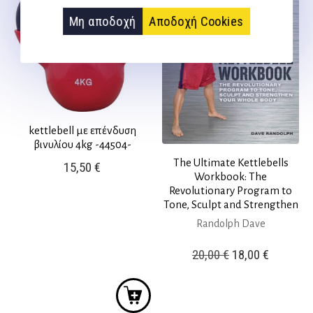
Μη αποδοχή
Αποδοχή Cookies
kettlebell με επένδυση
βινυλίου 4kg -44504-
The Ultimate Kettlebells
15,50
€
Workbook: The
Revolutionary Program to
Tone, Sculpt and Strengthen
Randolph Dave
Original
Η
20,00
€
18,00
€
price
τρέχουσ
was:
τιμή
20,00 €.
είναι: