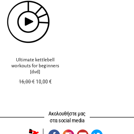
18,00 €.
Ultimate kettlebell
workouts for beginners
[dvd]
Original
Η
16,00
€
10,00
€
price
τρέχουσα
was:
τιμή
16,00 €.
είναι:
Ακολουθήστε μας
10,00 €.
στα social media