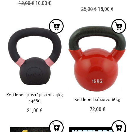
Original
Η
12,00
€
10,00
€
Original
Η
25,00
€
18,00
€
price
τρέχουσα
price
τρέχουσ
was:
τιμή
was:
τιμή
12,00 €.
είναι:
25,00 €.
είναι:
10,00 €.
18,00 €.
Kettlebell μαντέμι amila 4kg
Kettlebell κόκκινο 16kg
44680
72,00
€
21,00
€