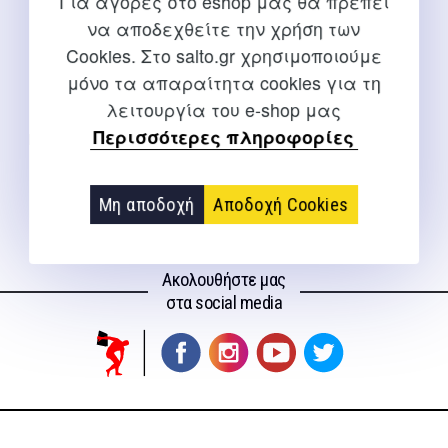
Για αγορές στο eshop μας θα πρέπει
να αποδεχθείτε την χρήση των
Cookies. Στο salto.gr χρησιμοποιούμε
μόνο τα απαραίτητα cookies για τη
λειτουργία του e-shop μας
ΣΚΑΛΑ ΕΥΚΙΝΗΣΙΑΣ
Περισσότερες πληροφορίες
ΕΠΙΤΑΧΥΝΣΗΣ 4m -48581-
18,00
€
Μη αποδοχή
Αποδοχή Cookies
Ακολουθήστε μας
στα social media