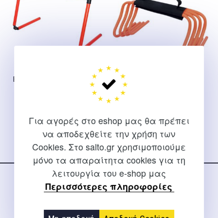
ΕΜΠΟΔΙΟ ΡΥΘΜΙΖΟΜΕΝΟ
ΛΟΥΡΙ ΜΕΤΑΦΟΡΑΣ
6.35-38cm -48577-
ΕΜΠΟΔΙΩΝ -47837-
11,20
€
2,00
€
Για αγορές στο eshop μας θα πρέπει
να αποδεχθείτε την χρήση των
Cookies. Στο salto.gr χρησιμοποιούμε
Ακολουθήστε μας
μόνο τα απαραίτητα cookies για τη
στα social media
λειτουργία του e-shop μας
Περισσότερες πληροφορίες