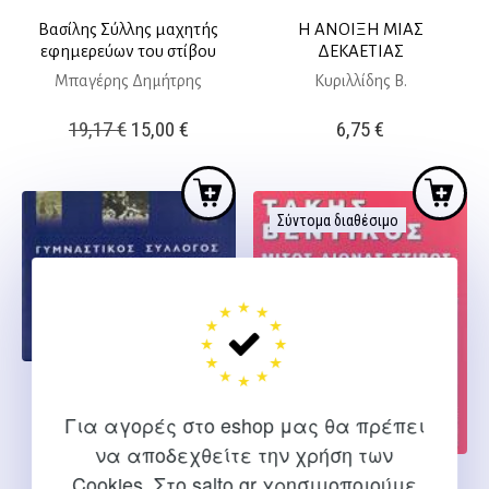
Βασίλης Σύλλης μαχητής
Η ΑΝΟΙΞΗ ΜΙΑΣ
εφημερεύων του στίβου
ΔΕΚΑΕΤΙΑΣ
Μπαγέρης Δημήτρης
Κυριλλίδης Β.
Original
Η
19,17
€
15,00
€
6,75
€
price
τρέχουσα
was:
τιμή
19,17 €.
είναι:
Σύντομα διαθέσιμο
15,00 €.
ΗΡΑΚΛΗΣ ΓΥΜΝΑΣΤΙΚΟΣ
ΣΥΛΛΟΓΟΣ 1908-2003 (80
Για αγορές στο eshop μας θα πρέπει
χρόνια)
να αποδεχθείτε την χρήση των
Δήμος Θεσσαλονίκης
Cookies. Στο salto.gr χρησιμοποιούμε
ΜΙΣΟΣ ΑΙΩΝΑΣ ΣΤΙΒΟΣ