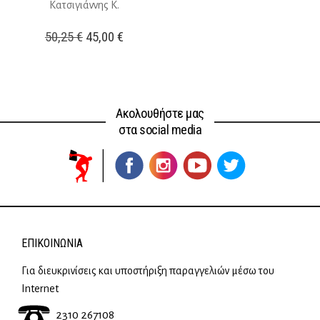
Κατσιγιάννης Κ.
Original
Η
50,25
€
45,00
€
price
τρέχουσα
was:
τιμή
50,25 €.
είναι:
Ακολουθήστε μας
45,00 €.
στα social media
ΕΠΙΚΟΙΝΩΝΊΑ
Για διευκρινίσεις και υποστήριξη παραγγελιών μέσω του
Internet
2310 267108