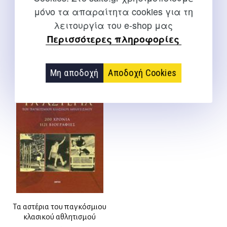
ΤΑΚΗΣ ΒΕΝΤΙΚΟΣ –
μόνο τα απαραίτητα cookies για τη
15,00
€
εξαντλημένο
λειτουργία του e-shop μας
Βεντίκος Τ.
Περισσότερες πληροφορίες
Μη αποδοχή
Αποδοχή Cookies
Τα αστέρια του παγκόσμιου
κλασικού αθλητισμού