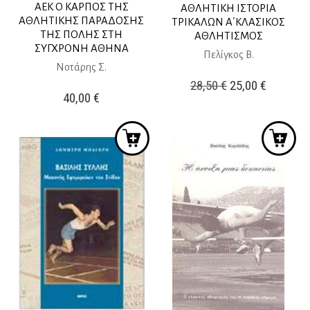
ΑΕΚ Ο ΚΑΡΠΟΣ ΤΗΣ
ΑΘΛΗΤΙΚΗ ΙΣΤΟΡΙΑ
ΑΘΛΗΤΙΚΗΣ ΠΑΡΑΔΟΣΗΣ
ΤΡΙΚΑΛΩΝ Α΄ΚΛΑΣΙΚΟΣ
ΤΗΣ ΠΟΛΗΣ ΣΤΗ
ΑΘΛΗΤΙΣΜΟΣ
ΣΥΓΧΡΟΝΗ ΑΘΗΝΑ
Πελίγκος Β.
Νοτάρης Σ.
Original
Η
28,50
€
25,00
€
40,00
€
price
τρέχουσ
was:
τιμή
28,50 €.
είναι:
25,00 €.