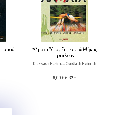
ητισμού
Άλματα Ύψος Επί κοντώ Μήκος
Τριπλούν
Dickwach Hartmut, Gundlach Heinrich
Original
Η
8,00
€
6,32
€
ρέχουσα
price
τρέχουσα
ιμή
was:
τιμή
ίναι:
8,00 €.
είναι:
3,00 €.
6,32 €.