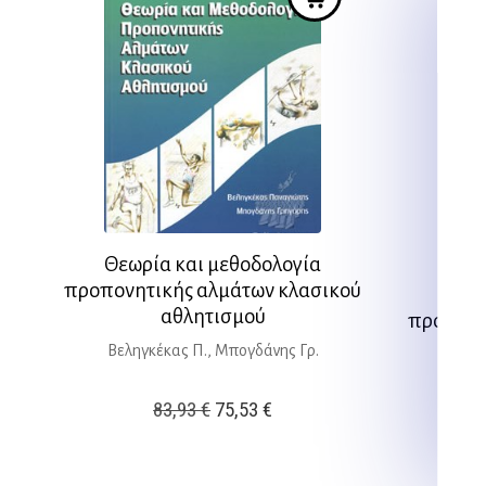
Θεωρία και μεθοδολογία
προπονητικής αλμάτων κλασικού
Θεω
αθλητισμού
προπονη
αθ
Βεληγκέκας Π., Μπογδάνης Γρ.
Original
Η
83,93
€
75,53
€
price
τρέχουσα
was:
τιμή