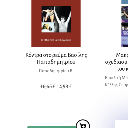
Κόντρα στο ρεύμα Βασίλης
Μακρ
Παπαδημητρίου
σχεδιασμ
του 
Παπαδημητρίου Β.
Βασιλική Μά
Κέλλης Σπύ
Original
Η
16,65
€
14,98
€
price
τρέχουσα
was:
τιμή
16,65 €.
είναι:
14,98 €.