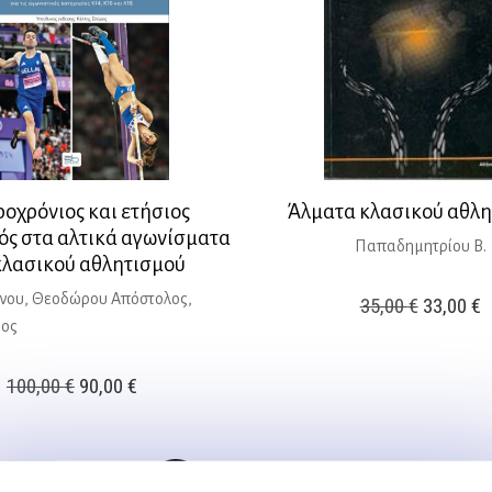
οχρόνιος και ετήσιος
Άλματα κλασικού αθλ
ός στα αλτικά αγωνίσματα
Παπαδημητρίου Β.
κλασικού αθλητισμού
νου, Θεοδώρου Απόστολος,
Original
Η
35,00
€
33,00
€
ρος
price
τ
was:
τ
Original
Η
100,00
€
90,00
€
35,00 €.
ε
price
τρέχουσα
3
was:
τιμή
100,00 €.
είναι: