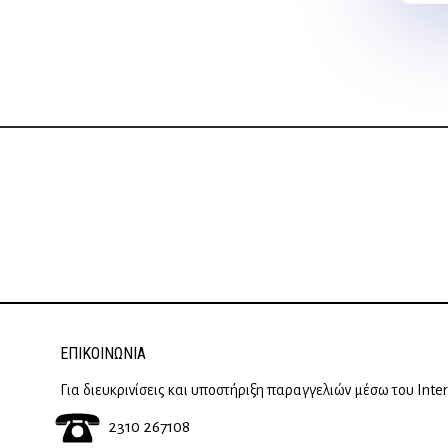
83,93 €.
είναι:
75,53 €.
ΕΠΙΚΟΙΝΩΝΊΑ
Για διευκρινίσεις και υποστήριξη παραγγελιών μέσω του Inte
2310 267108