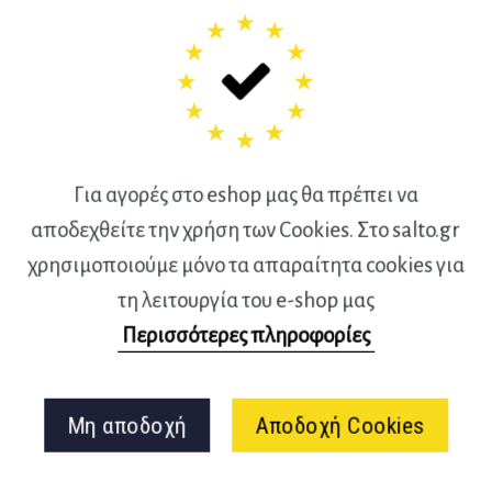
90,00 €.
Για αγορές στο eshop μας θα πρέπει να
αποδεχθείτε την χρήση των Cookies. Στο salto.gr
χρησιμοποιούμε μόνο τα απαραίτητα cookies για
ρία και μεθοδολογία
τη λειτουργία του e-shop μας
τικής αλμάτων κλασικού
Περισσότερες πληροφορίες
λητισμού Β’ Έκδοση
Γρηγόρης Μπογδάνης
Μη αποδοχή
Αποδοχή Cookies
70,00
€