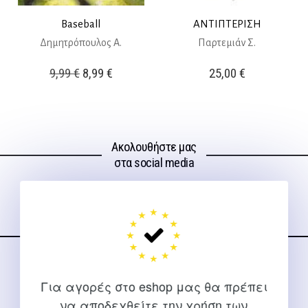
Baseball
ΑΝΤΙΠΤΕΡΙΣΗ
Δημητρόπουλος Α.
Παρτεμιάν Σ.
Original
Η
9,99
€
8,99
€
25,00
€
price
τρέχουσα
was:
τιμή
9,99 €.
είναι:
Ακολουθήστε μας
8,99 €.
στα social media
ΕΠΙΚΟΙΝΩΝΊΑ
Για αγορές στο eshop μας θα πρέπει
Για διευκρινίσεις και υποστήριξη παραγγελιών μέσω του
να αποδεχθείτε την χρήση των