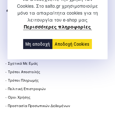
Internet
Cookies. Στο salto.gr χρησιμοποιούμε
μόνο τα απαραίτητα cookies για τη
2310 267108
λειτουργία του e-shop μας
info@salto.gr
Περισσότερες πληροφορίες
Αγγελάκη 21, Θεσσαλονίκη
Μη αποδοχή
Αποδοχή Cookies
ΕΤΑΙΡΕΊΑ
Σχετικά Με Εμάς
Τρόποι Αποστολής
Τρόποι Πληρωμής
Πολιτική Επιστροφών
Όροι Χρήσης
Προστασία Προσωπικών Δεδομένων