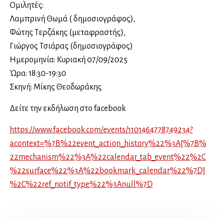
Ομιλητές:
Λαμπρινή Θωμά ( δημοσιογράφος),
Φώτης Τερζάκης (μεταφραστής),
Γιώργος Τσιάρας (δημοσιογράφος)
Ημερομηνία: Κυριακή 07/09/2025
Ώρα: 18:30-19:30
Σκηνή: Μίκης Θεοδωράκης
Δείτε την εκδήλωση στο facebook
https://www.facebook.com/events/1101464778749234?
acontext=%7B%22event_action_history%22%3A[%7B%
22mechanism%22%3A%22calendar_tab_event%22%2C
%22surface%22%3A%22bookmark_calendar%22%7D]
%2C%22ref_notif_type%22%3Anull%7D