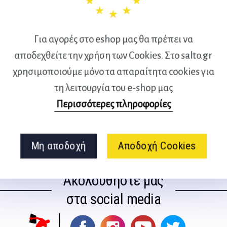
Για αγορές στο eshop μας θα πρέπει να
αποδεχθείτε την χρήση των Cookies. Στο salto.gr
χρησιμοποιούμε μόνο τα απαραίτητα cookies για
τη λειτουργία του e-shop μας
 ποίηση με τον Ziad
Οριενταλισμός 
Περισσότερες πληροφορίες
Αραβικής Λογοτεχνίας 
Μη αποδοχή
Αποδοχή Cookies
Ακολουθήστε μας
στα social media