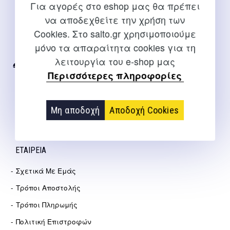
Για αγορές στο eshop μας θα πρέπει
ΕΠΙΚΟΙΝΩΝΊΑ
να αποδεχθείτε την χρήση των
Cookies. Στο salto.gr χρησιμοποιούμε
Για διευκρινίσεις και υποστήριξη παραγγελιών μέσω του
μόνο τα απαραίτητα cookies για τη
Internet
λειτουργία του e-shop μας
2310 267108
Περισσότερες πληροφορίες
info@salto.gr
Μη αποδοχή
Αποδοχή Cookies
Αγγελάκη 21, Θεσσαλονίκη
ΕΤΑΙΡΕΊΑ
Σχετικά Με Εμάς
Τρόποι Αποστολής
Τρόποι Πληρωμής
Πολιτική Επιστροφών