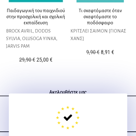
Παιδαγωγική του παιχνιδιού
Τι σκεφτόμαστε όταν
στην προσχολική και σχολική
σκεφτόμαστε το
εκπαίδευση
ποδόσφαιρο
BROCK AVRIL, DODDS
ΚΡΙΤΣΛΕΙ ΣΑΙΜΟΝ [ΓΙΟΝΑΣ
SYLVIA, OLUSOGA YINKA,
ΧΑΝΣ]
JARVIS PAM
Original
Η
9,90
€
8,91
€
Original
Η
29,90
€
25,00
€
price
τρέχουσ
price
τρέχουσα
was:
τιμή
was:
τιμή
9,90 €.
είναι:
29,90 €.
είναι:
8,91 €.
Ακολουθήστε μας
25,00 €.
στα social media