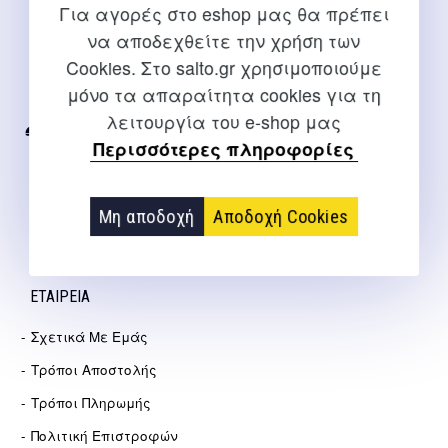
Για αγορές στο eshop μας θα πρέπει
ΕΠΙΚΟΙΝΩΝΊΑ
να αποδεχθείτε την χρήση των
Cookies. Στο salto.gr χρησιμοποιούμε
Για διευκρινίσεις και υποστήριξη παραγγελιών μέσω του
μόνο τα απαραίτητα cookies για τη
Internet
λειτουργία του e-shop μας
2310 267108
Περισσότερες πληροφορίες
info@salto.gr
Μη αποδοχή
Αποδοχή Cookies
Αγγελάκη 21, Θεσσαλονίκη
ΕΤΑΙΡΕΊΑ
Σχετικά Με Εμάς
Τρόποι Αποστολής
Τρόποι Πληρωμής
Πολιτική Επιστροφών