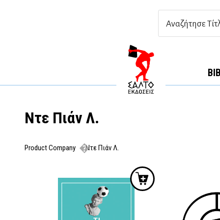
ΒΙ
Ντε Πιάν Λ.
Product Company
Ντε Πιάν Λ.