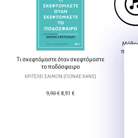
Μάθημ
παιδικ
Τι σκεφτόμαστε όταν σκεφτόμαστε
το ποδόσφαιρο
ΚΡΙΤΣΛΕΙ ΣΑΙΜΟΝ [ΓΙΟΝΑΣ ΧΑΝΣ]
Original
Η
9,90
€
8,91
€
price
τρέχουσα
was:
τιμή
9,90 €.
είναι:
8,91 €.