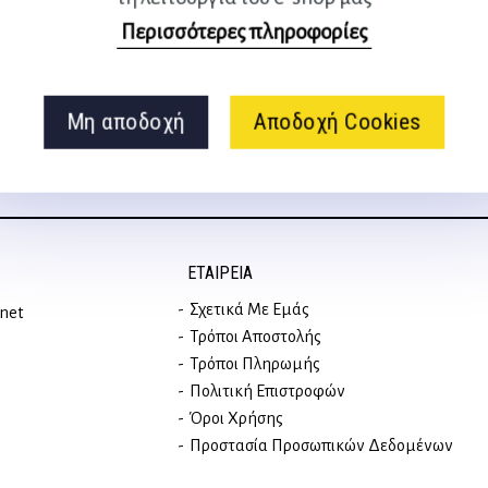
Ακολουθήστε μας
Περισσότερες πληροφορίες
στα social media
Μη αποδοχή
Αποδοχή Cookies
ΕΤΑΙΡΕΊΑ
Σχετικά Με Εμάς
rnet
Τρόποι Αποστολής
Τρόποι Πληρωμής
Πολιτική Επιστροφών
Όροι Χρήσης
Προστασία Προσωπικών Δεδομένων