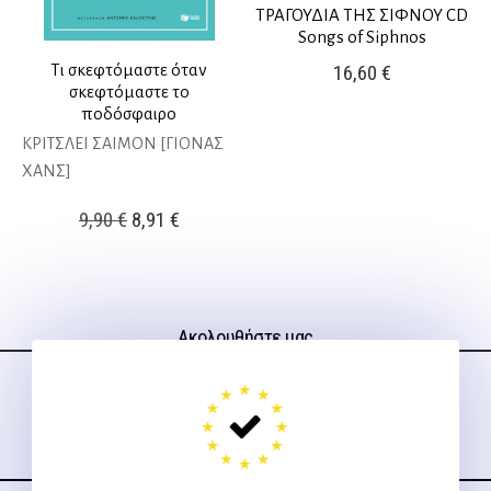
ΤΡΑΓΟΥΔΙΑ ΤΗΣ ΣΙΦΝΟΥ CD
Songs of Siphnos
Τι σκεφτόμαστε όταν
16,60
€
σκεφτόμαστε το
ποδόσφαιρο
ΚΡΙΤΣΛΕΙ ΣΑΙΜΟΝ [ΓΙΟΝΑΣ
ΧΑΝΣ]
Original
Η
9,90
€
8,91
€
price
τρέχουσα
was:
τιμή
9,90 €.
είναι:
Ακολουθήστε μας
8,91 €.
στα social media