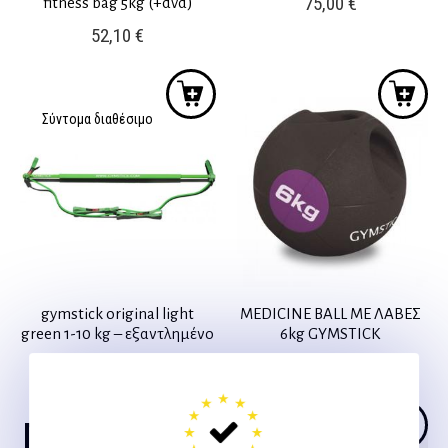
75,00
€
fitness bag 5kg (+dvd)
52,10
€
Σύντομα διαθέσιμο
gymstick original light
MEDICINE BALL ΜΕ ΛΑΒΕΣ
green 1-10 kg – εξαντλημένο
6kg GYMSTICK
60,00
€