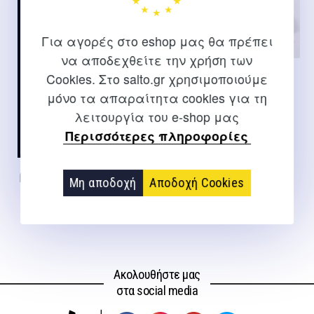
Σύντομα διαθέσιμο
Για αγορές στο eshop μας θα πρέπει
να αποδεχθείτε την χρήση των
Cookies. Στο salto.gr χρησιμοποιούμε
Δαχτυλίδι pilates ring
GYMSTICK – εξαντλημένο
μόνο τα απαραίτητα cookies για τη
λειτουργία του e-shop μας
Περισσότερες πληροφορίες
βάση για functional trainer
Μη αποδοχή
Αποδοχή Cookies
25,00
€
Ακολουθήστε μας
στα social media