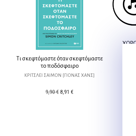
ΧΟΡΟ
ΗΠΕ
Τι σκεφτόμαστε όταν σκεφτόμαστε
το ποδόσφαιρο
ΚΡΙΤΣΛΕΙ ΣΑΙΜΟΝ [ΓΙΟΝΑΣ ΧΑΝΣ]
Original
Η
9,90
€
8,91
€
price
τρέχουσα
was:
τιμή
9,90 €.
είναι:
8,91 €.