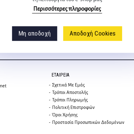
Ακολουθήστε μας
Περισσότερες πληροφορίες
στα social media
Μη αποδοχή
Αποδοχή Cookies
ΕΤΑΙΡΕΊΑ
Σχετικά Με Εμάς
rnet
Τρόποι Αποστολής
Τρόποι Πληρωμής
Πολιτική Επιστροφών
Όροι Χρήσης
Προστασία Προσωπικών Δεδομένων