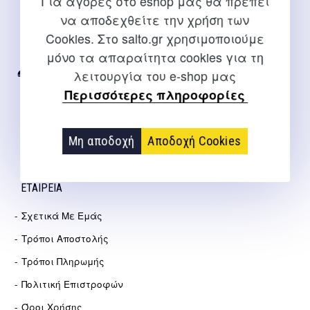
Για αγορές στο eshop μας θα πρέπει
ΕΠΙΚΟΙΝΩΝΊΑ
να αποδεχθείτε την χρήση των
Cookies. Στο salto.gr χρησιμοποιούμε
Για διευκρινίσεις και υποστήριξη παραγγελιών μέσω του
Internet
μόνο τα απαραίτητα cookies για τη
λειτουργία του e-shop μας
2310 267108
Περισσότερες πληροφορίες
info@salto.gr
Αγγελάκη 21, Θεσσαλονίκη
Μη αποδοχή
Αποδοχή Cookies
ΕΤΑΙΡΕΊΑ
Σχετικά Με Εμάς
Τρόποι Αποστολής
Τρόποι Πληρωμής
Πολιτική Επιστροφών
Όροι Χρήσης