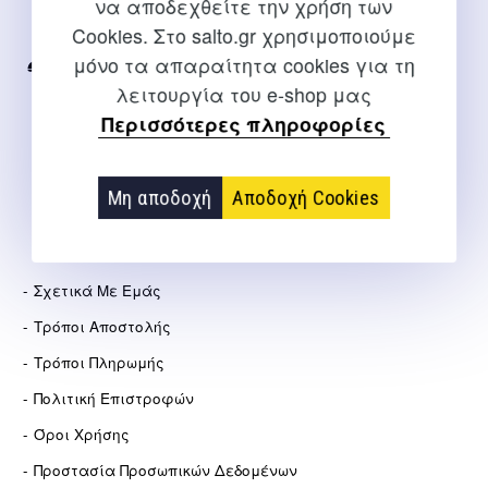
να αποδεχθείτε την χρήση των
Για διευκρινίσεις και υποστήριξη παραγγελιών μέσω του
Cookies. Στο salto.gr χρησιμοποιούμε
Internet
μόνο τα απαραίτητα cookies για τη
2310 267108
λειτουργία του e-shop μας
info@salto.gr
Περισσότερες πληροφορίες
Αγγελάκη 21, Θεσσαλονίκη
Μη αποδοχή
Αποδοχή Cookies
ΕΤΑΙΡΕΊΑ
Σχετικά Με Εμάς
Τρόποι Αποστολής
Τρόποι Πληρωμής
Πολιτική Επιστροφών
Όροι Χρήσης
Προστασία Προσωπικών Δεδομένων