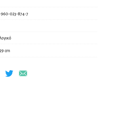
-960-023-874-7
λογικό
 29 cm