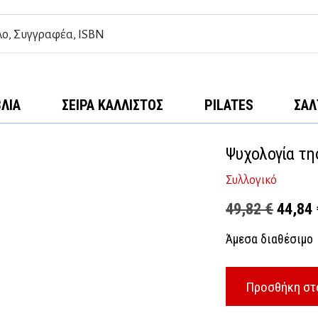
ΒΛΊΑ
ΣΕΙΡΆ ΚΆΛΛΙΣΤΟΣ
PILATES
ΣΑΛ
Ψυχολογία τη
Συλλογικό
Origina
49,82
€
44,84
price
Άμεσα διαθέσιμο
was:
49,82 
Προσθήκη στ