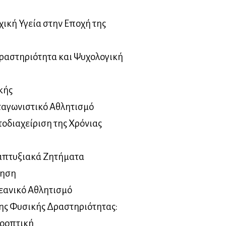
ική Υγεία στην Εποχή της
ραστηριότητα και Ψυχολογική
κής
ταγωνιστικό Αθλητισμό
οδιαχείριση της Χρόνιας
ναπτυξιακά Ζητήματα
όηση
Νεανικό Αθλητισμό
ης Φυσικής Δραστηριότητας:
ροοπτική