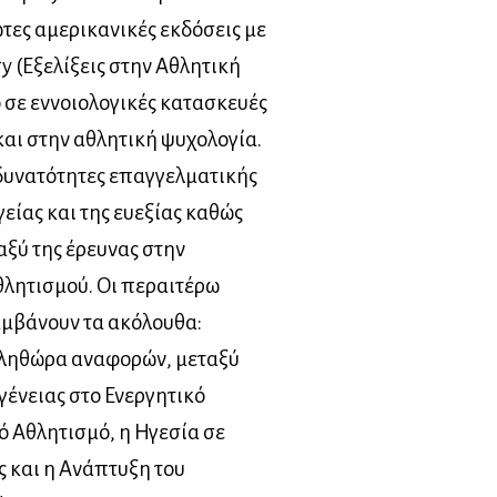
ώτες αμερικανικές εκδόσεις με
gy (Εξελίξεις στην Αθλητική
 σε εννοιολογικές κατασκευές
και στην αθλητική ψυχολογία.
 δυνατότητες επαγγελματικής
γείας και της ευεξίας καθώς
αξύ της έρευνας στην
θλητισμού. Οι περαιτέρω
αμβάνουν τα ακόλουθα:
πληθώρα αναφορών, μεταξύ
γένειας στο Ενεργητικό
ό Αθλητισμό, η Ηγεσία σε
 και η Ανάπτυξη του