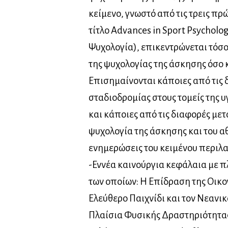
κείμενο, γνωστό από τις τρεις πρ
τίτλο Advances in Sport Psycholo
Ψυχολογία), επικεντρώνεται τόσο
της ψυχολογίας της άσκησης όσο 
Επισημαίνονται κάποιες από τις
σταδιοδρομίας στους τομείς της υ
και κάποιες από τις διαφορές μετ
ψυχολογία της άσκησης και του α
ενημερώσεις του κειμένου περιλ
-Εννέα καινούργια κεφάλαια με 
των οποίων: Η Επίδραση της Οικο
Ελεύθερο Παιχνίδι και τον Νεανικ
Πλαίσια Φυσικής Δραστηριότητας