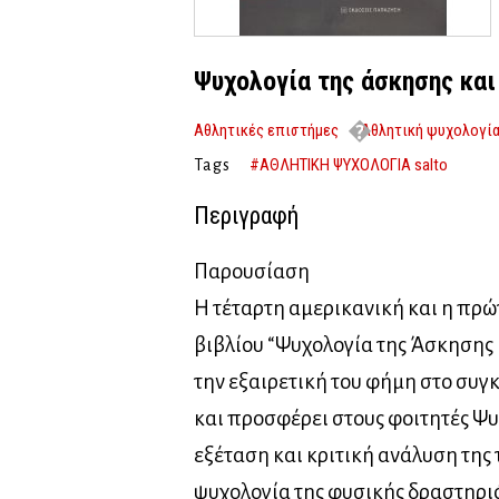
Ψυχολογία της άσκησης και
Αθλητικές επιστήμες
Αθλητική ψυχολογί
#ΑΘΛΗΤΙΚΗ ΨΥΧΟΛΟΓΙΑ salto
Tags
Περιγραφή
Παρουσίαση
Η τέταρτη αμερικανική και η πρώ
βιβλίου “Ψυχολογία της Άσκησης 
την εξαιρετική του φήμη στο συγ
και προσφέρει στους φοιτητές Ψυ
εξέταση και κριτική ανάλυση της
ψυχολογία της φυσικής δραστηρι