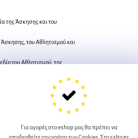
ία της Άσκησης και του
ς Άσκησης, του Αθλητισμού και
εδίο του Αθλητισμού, της
ηριότητας
ία ή Ψυχολογία της Φυσικής
η Συμπεριφορά
και την Άσκηση
ν Αυτοπαρουσίαση στον
Για αγορές στο eshop μας θα πρέπει να
ριότητα
αποδεχθείτε την χρήση των Cookies. Στο salto.gr