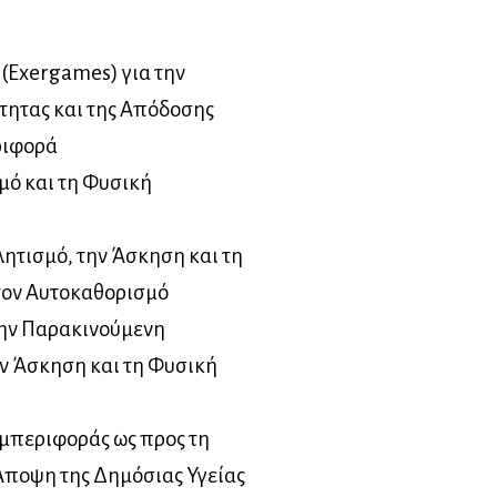
(Exergames) για την
τητας και της Απόδοσης
ριφορά
σμό και τη Φυσική
ητισμό, την Άσκηση και τη
τον Αυτοκαθορισμό
την Παρακινούμενη
ν Άσκηση και τη Φυσική
υμπεριφοράς ως προς τη
Άποψη της Δημόσιας Υγείας