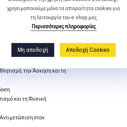
ν Αγωνιστικό Αθλητισμό
χρησιμοποιούμε μόνο τα απαραίτητα cookies για
αλλοντικοί Παράγοντες
τη λειτουργία του e-shop μας
ο Ενεργητικό Ελεύθερο
Περισσότερες πληροφορίες
σμό
μπειρίες σε Περιβάλλοντα
Μη αποδοχή
Αποδοχή Cookies
Δραστηριότητας
θλητισμό, την Άσκηση και τη
δοση
τισμό και τη Φυσική
 Αντιμετώπιση στον