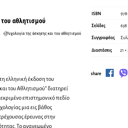
ISBN
978
 του αθλητισμού
Σελίδες
638
α
Ψυχολογία της άσκησης και του αθλητισμού
Συγγραφέας
Συλ
Διαστάσεις
21 ×
share
τη ελληνική έκδοση του
και του Αθλητισμού” διατηρεί
κεκριμένο επιστημονικό πεδίο
χολογίας μια εις βάθος
 τρέχουσας έρευνας στην
ότητας. Το ανανεωμένο