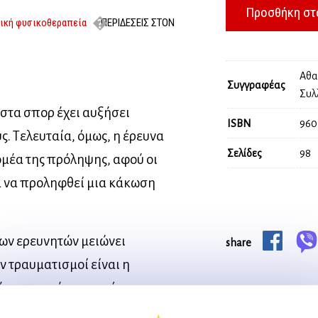
Προσθήκη στ
ική φυσικοθεραπεία
ΠΕΡΙΔΕΣΕΙΣ ΣΤΟΝ
Αθα
Συγγραφέας
Συλ
στα σπορ έχει αυξήσει
ISBN
960
ς. Τελευταία, όμως, η έρευνα
Σελίδες
98
ομέα της πρόληψης, αφού οι
ρα να προληφθεί μια κάκωση
των ερευνητών μειώνει
share
ν τραυματισμοί είναι η
ήμερα ευρύτατα από τους
ων αθλητών από διάφορες