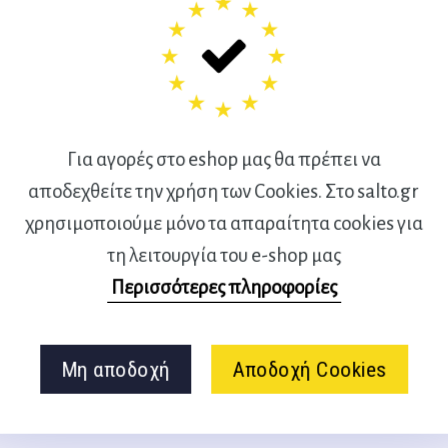
 την πρόληψη όσο και για την
δύνατες δομές που
ιβαρύνσεις στην εκτέλεση των
Για αγορές στο eshop μας θα πρέπει να
αποδεχθείτε την χρήση των Cookies. Στο salto.gr
μός, θα λεχθεί ότι περίδεση
χρησιμοποιούμε μόνο τα απαραίτητα cookies για
υ ελαστικού επιδέσμου ή μιας
τη λειτουργία του e-shop μας
ς με σκοπό να υποστηρίζει ενα
Περισσότερες πληροφορίες
 ή να χωρίς να είναι εμπόδιο
Μη αποδοχή
Αποδοχή Cookies