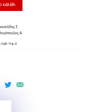
ο καλάθι
νασιάδης Σ.
λογόπουλος Α.
-746-114-2