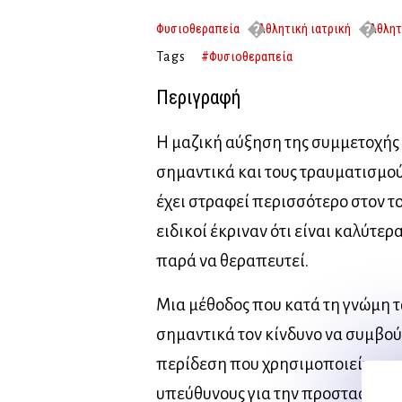
Φυσιοθεραπεία
Αθλητική ιατρική
Αθλητ
ΑΘΛΗΤΙΣΜΟ ΚΑΙ ΤΗ ΦΥΣΙΚΟΘΕΡΑΠΕΙΑ
#Φυσιοθεραπεία
Tags
Περιγραφή
Η μαζική αύξηση της συμμετοχής 
σημαντικά και τους τραυματισμού
έχει στραφεί περισσότερο στον τ
ειδικοί έκριναν ότι είναι καλύτε
παρά να θεραπευτεί.
Μια μέθοδος που κατά τη γνώμη 
σημαντικά τον κίνδυνο να συμβού
περίδεση που χρησιμοποιείται σ
υπεύθυνους για την προστασία τ