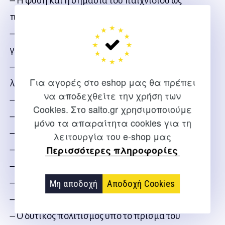
– Η φύση και η σημασία του παιχνιδιού ως
πολιτισμικού φαινομένου
– Η έννοια του παιχνιδιού όπως εκφράζεται στη
γλώσσα
– Το παιχνίδι και ο αγώνας ως εκπολιτιστικές
Για αγορές στο eshop μας θα πρέπει
λειτουργίες
να αποδεχθείτε την χρήση των
– Παιχνίδι και δίκαιο
Cookies. Στο salto.gr χρησιμοποιούμε
– Παιχνίδι και πόλεμος
μόνο τα απαραίτητα cookies για τη
– Παιχνίδι και γνώση
λειτουργία του e-shop μας
Περισσότερες πληροφορίες
– Παιχνίδι και ποίηση
– Τα στοιχεία της μυθοποίησης
– Μορφές παιχνιδιού στη φιλοσοφία
Μη αποδοχή
Αποδοχή Cookies
– Μορφές παιχνιδιού στην τέχνη
– Ο δυτικός πολιτισμός υπό το πρίσμα του