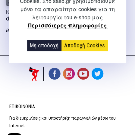
Cookies. Στο salto.gr χρησιμοποιούμε
μόνο τα απαραίτητα cookies για τη
Kickboxing training
Kickboxing sparring
λειτουργία του e-shop μας
drills – εξαντλημένο
Billingham Justyn
Περισσότερες πληροφορίες
Billingham Justyn
Μη αποδοχή
Αποδοχή Cookies
Ακολουθήστε μας
στα social media
ΕΠΙΚΟΙΝΩΝΊΑ
Για διευκρινίσεις και υποστήριξη παραγγελιών μέσω του
Internet