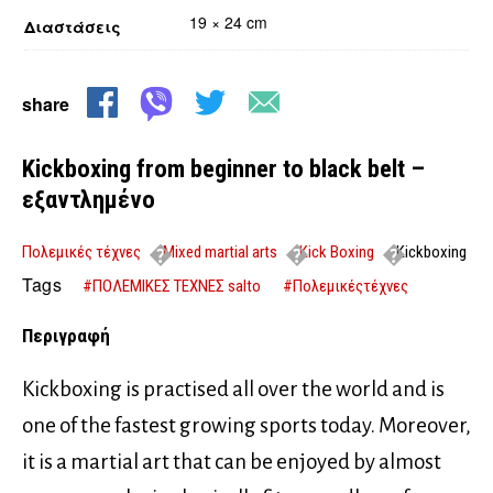
19 × 24 cm
Διαστάσεις
share
Kickboxing from beginner to black belt –
εξαντλημένο
Πολεμικές τέχνες
Mixed martial arts
Kick Boxing
Kickboxing
from beginner to black belt – εξαντλημένο
Tags
#ΠΟΛΕΜΙΚΕΣ ΤΕΧΝΕΣ salto
#Πολεμικέςτέχνες
Περιγραφή
Kickboxing is practised all over the world and is
one of the fastest growing sports today. Moreover,
it is a martial art that can be enjoyed by almost