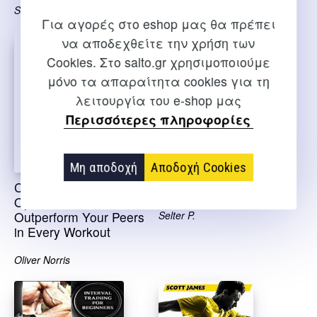
Selter P.
Selter P.
Για αγορές στο eshop μας θα πρέπει
να αποδεχθείτε την χρήση των
Cookies. Στο salto.gr χρησιμοποιούμε
μόνο τα απαραίτητα cookies για τη
λειτουργία του e-shop μας
Περισσότερες πληροφορίες
Μη αποδοχή
Αποδοχή Cookies
Cracking the CrossFit
Cross training wod bible
Open: How to
Outperform Your Peers
Selter P.
in Every Workout
Oliver Norris